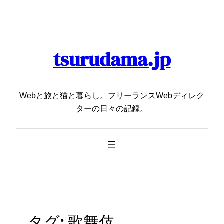
内
容
を
ス
tsurudama.jp
キ
ッ
プ
Webと旅と猫と暮らし。フリーランスWebディレク
ターの日々の記録。
タグ:
歌舞伎