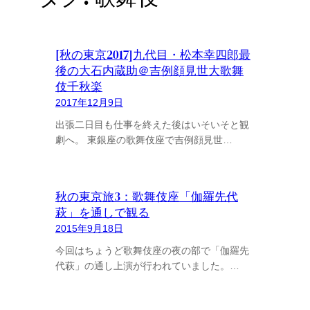
[秋の東京2017]九代目・松本幸四郎最
後の大石内蔵助＠吉例顔見世大歌舞
伎千秋楽
2017年12月9日
出張二日目も仕事を終えた後はいそいそと観
劇へ。 東銀座の歌舞伎座で吉例顔見世…
秋の東京旅3：歌舞伎座「伽羅先代
萩」を通しで観る
2015年9月18日
今回はちょうど歌舞伎座の夜の部で「伽羅先
代萩」の通し上演が行われていました。…