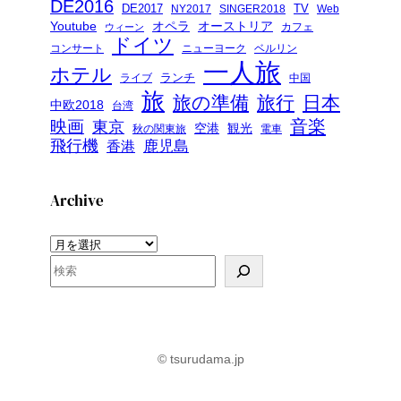
DE2016
DE2017
TV
NY2017
SINGER2018
Web
Youtube
オペラ
オーストリア
カフェ
ウィーン
ドイツ
コンサート
ニューヨーク
ベルリン
一人旅
ホテル
ランチ
ライブ
中国
旅
旅の準備
旅行
日本
中欧2018
台湾
音楽
映画
東京
空港
観光
秋の関東旅
電車
飛行機
鹿児島
香港
Archive
ア
ー
検
カ
索
イ
ブ
© tsurudama.jp