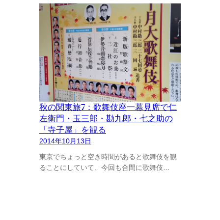
秋の関東旅7：歌舞伎座一幕見席で仁
左衛門・玉三郎・勘九郎・七之助の
「寺子屋」を観る
2014年10月13日
東京でちょっと空き時間があると歌舞伎を観
ることにしていて、今回も合間に歌舞伎…