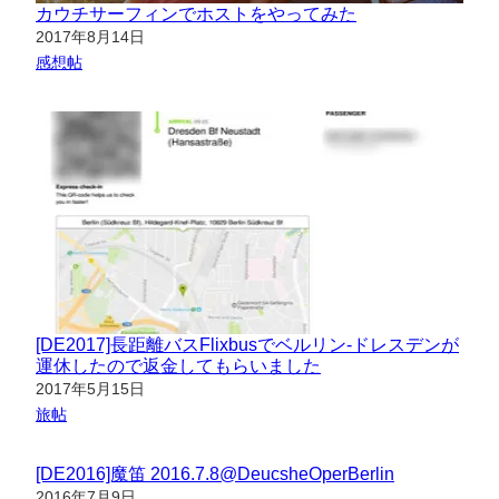
カウチサーフィンでホストをやってみた
日付
2017年8月14日
関連理由
感想帖
[DE2017]長距離バスFlixbusでベルリン-ドレスデンが
運休したので返金してもらいました
日付
2017年5月15日
関連理由
旅帖
[DE2016]魔笛 2016.7.8@DeucsheOperBerlin
日付
2016年7月9日