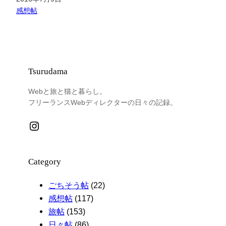
関連理由
感想帖
Tsurudama
Webと旅と猫と暮らし。
フリーランスWebディレクターの日々の記録。
Instagram
Category
ごちそう帖
(22)
感想帖
(117)
旅帖
(153)
日々帖
(86)