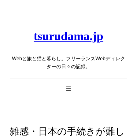
内
容
を
ス
tsurudama.jp
キ
ッ
プ
Webと旅と猫と暮らし。フリーランスWebディレク
ターの日々の記録。
雑感・日本の手続きが難し