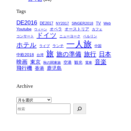
Tags
DE2016
DE2017
TV
NY2017
SINGER2018
Web
Youtube
オペラ
オーストリア
カフェ
ウィーン
ドイツ
コンサート
ニューヨーク
ベルリン
一人旅
ホテル
ランチ
ライブ
中国
旅
旅の準備
旅行
日本
中欧2018
台湾
音楽
映画
東京
空港
観光
秋の関東旅
電車
飛行機
鹿児島
香港
Archive
ア
ー
検
カ
索
イ
ブ