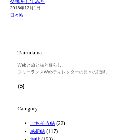
交換をしてみた
日付
2018年12月1日
関連理由
日々帖
Tsurudama
Webと旅と猫と暮らし。
フリーランスWebディレクターの日々の記録。
Instagram
Category
ごちそう帖
(22)
感想帖
(117)
旅帖
(153)