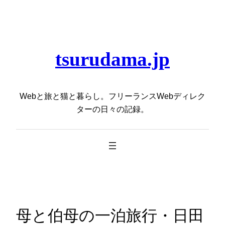
内
容
を
ス
tsurudama.jp
キ
ッ
プ
Webと旅と猫と暮らし。フリーランスWebディレク
ターの日々の記録。
母と伯母の一泊旅行・日田