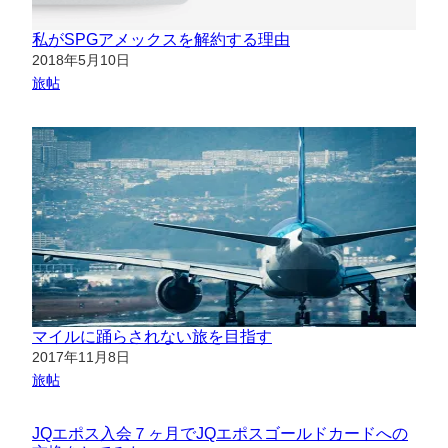
私がSPGアメックスを解約する理由
日付
2018年5月10日
関連理由
旅帖
マイルに踊らされない旅を目指す
日付
2017年11月8日
関連理由
旅帖
JQエポス入会７ヶ月でJQエポスゴールドカードへの