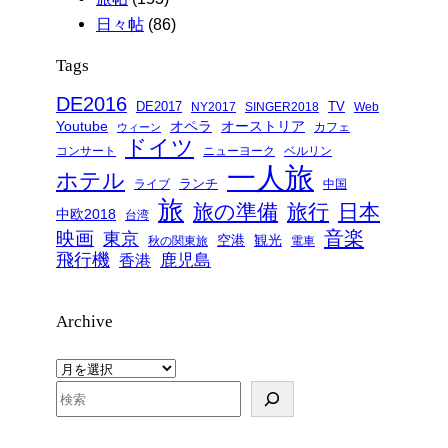
日々帖
(86)
Tags
DE2016
DE2017
TV
NY2017
SINGER2018
Web
Youtube
オペラ
オーストリア
カフェ
ウィーン
ドイツ
コンサート
ニューヨーク
ベルリン
一人旅
ホテル
ランチ
ライブ
中国
旅
旅の準備
旅行
日本
中欧2018
台湾
音楽
映画
東京
空港
観光
秋の関東旅
電車
飛行機
鹿児島
香港
Archive
ア
ー
検
カ
索
イ