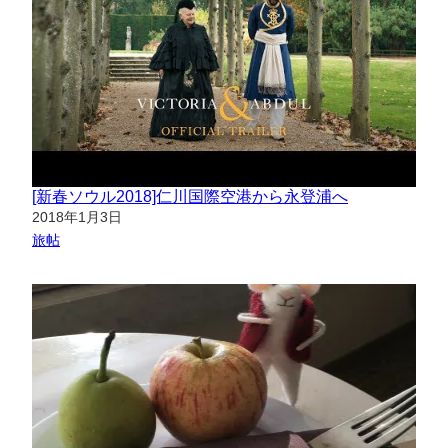
[新春ソウル2018]仁川国際空港から永登浦へ
日付
2018年1月3日
関連理由
旅帖