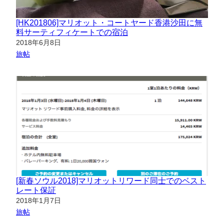
[HK201806]マリオット・コートヤード香港沙田に無
料サーティフィケートでの宿泊
日付
2018年6月8日
関連理由
旅帖
[新春ソウル2018]マリオットリワード同士でのベスト
レート保証
日付
2018年1月7日
関連理由
旅帖