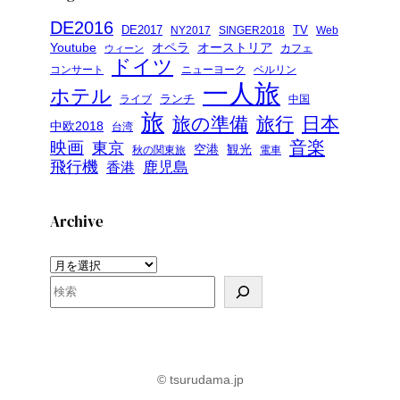
DE2016
DE2017
TV
NY2017
SINGER2018
Web
Youtube
オペラ
オーストリア
カフェ
ウィーン
ドイツ
コンサート
ニューヨーク
ベルリン
一人旅
ホテル
ランチ
ライブ
中国
旅
旅の準備
旅行
日本
中欧2018
台湾
音楽
映画
東京
空港
観光
秋の関東旅
電車
飛行機
鹿児島
香港
Archive
ア
ー
検
カ
索
イ
ブ
© tsurudama.jp