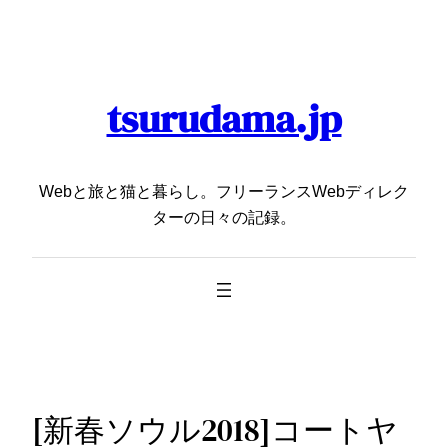
内
容
を
ス
tsurudama.jp
キ
ッ
プ
Webと旅と猫と暮らし。フリーランスWebディレク
ターの日々の記録。
[新春ソウル2018]コートヤ