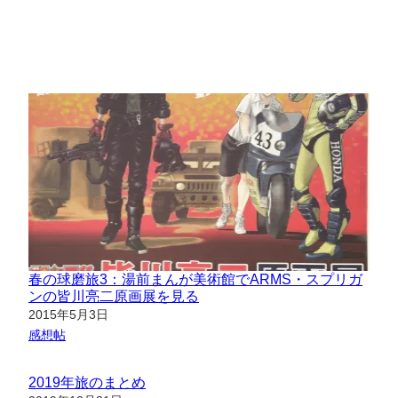
春の球磨旅3：湯前まんが美術館でARMS・スプリガ
ンの皆川亮二原画展を見る
日付
2015年5月3日
関連理由
感想帖
2019年旅のまとめ