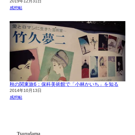
日付
2019年12月31日
関連理由
感想帖
秋の関東旅6：保科美術館で「小林かいち」を知る
日付
2014年10月13日
関連理由
感想帖
Tsurudama