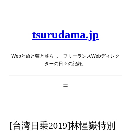
内
容
を
ス
tsurudama.jp
キ
ッ
プ
Webと旅と猫と暮らし。フリーランスWebディレク
ターの日々の記録。
[台湾日乗2019]林惺嶽特別