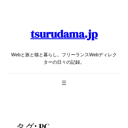
内
容
を
ス
tsurudama.jp
キ
ッ
プ
Webと旅と猫と暮らし。フリーランスWebディレク
ターの日々の記録。
タグ:
PC