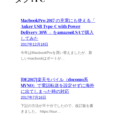
MacbookPro 2017 の充電にも使える「
Anker USB Type-C with Power
Delivery 30W 」をamazonUSAで購入
してみた
2017年12月18日
今年はMacbookProを買い替えましたが、新
しいmacbookはポートが…
[DE2017]楽天モバイル（docomo系‎
MVNO）で電話転送を設定せずに海外
に出てしまった時の対応
2017年7月16日
下記の方法が不十分でしたので、改訂版を書
きました。 https://tsur…